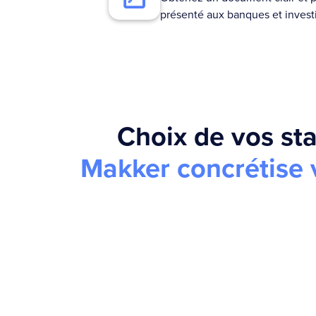
présenté aux banques et invest
Choix de vos sta
Makker concrétise v